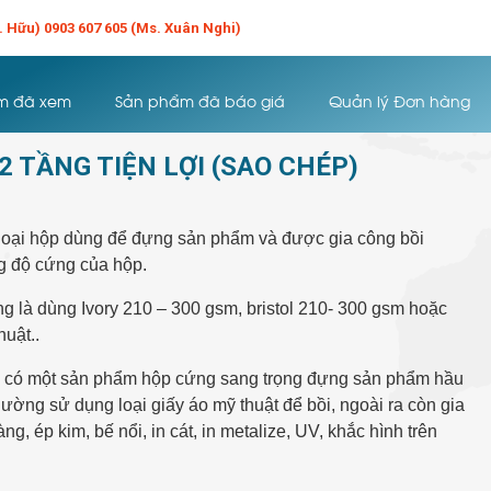
r. Hữu) 0903 607 605 (Ms. Xuân Nghi)
m đã xem
Sản phẩm đã báo giá
Quản lý Đơn hàng
2 TẦNG TIỆN LỢI (SAO CHÉP)
loại hộp dùng để đựng sản phẩm và được gia công bồi
ng độ cứng của hộp.
g là dùng Ivory 210 – 300 gsm, bristol 210- 300 gsm hoặc
huật..
 có một sản phẩm hộp cứng sang trọng đựng sản phẩm hầu
ường sử dụng loại giấy áo mỹ thuật để bồi, ngoài ra còn gia
g, ép kim, bế nổi, in cát, in metalize, UV, khắc hình trên