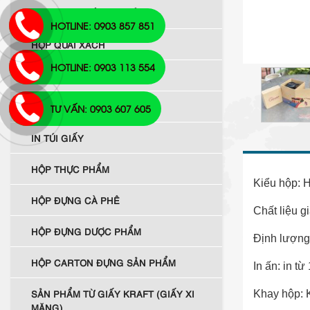
HỘP ĐỰNG ĐỒ ĐIỆN TỬ
HOTLINE: 0903 857 851
HỘP QUAI XÁCH
HOTLINE: 0903 113 554
HỘP ĐỰNG GIÀY
IN NHANH
TƯ VẤN: 0903 607 605
IN TÚI GIẤY
HỘP THỰC PHẨM
Kiểu hộp: H
HỘP ĐỰNG CÀ PHÊ
Chất liệu gi
HỘP ĐỰNG DƯỢC PHẨM
Định lượng
HỘP CARTON ĐỰNG SẢN PHẨM
In ấn: in t
SẢN PHẨM TỪ GIẤY KRAFT (GIẤY XI
Khay hộp: 
MĂNG)