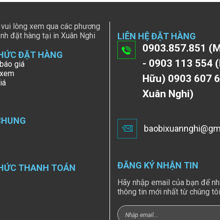
 vui lòng xem qua các phương
nh đặt hàng tại in Xuân Nghi
LIÊN HỆ ĐẶT HÀNG
0903.857.851 (M
HỨC ĐẶT HÀNG
- 0903 113 554 (
báo giá
 xem
Hữu) 0903 607 6
iá
Xuân Nghi)
CHUNG
baobixuannghi@gm
ĐĂNG KÝ NHẬN TIN
HỨC THANH TOÁN
Hãy nhập email của bạn để n
thông tin mới nhất từ chúng tôi