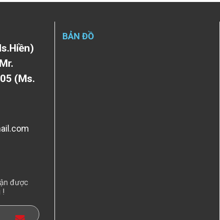
BẢN ĐỒ
s.Hiền)
Mr.
05 (Ms.
ail.com
hận được
 !