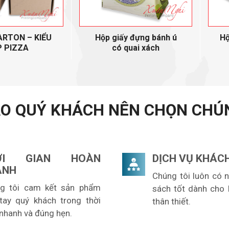
ARTON – KIỂU
Hộp giấy đựng bánh ú
Hộ
 PIZZA
có quai xách
AO QUÝ KHÁCH NÊN CHỌN CHÚN
ỜI GIAN HOÀN
DỊCH VỤ KHÁC
ÀNH
Chúng tôi luôn có 
g tôi cam kết sản phẩm
sách tốt dành cho
tay quý khách trong thời
thân thiết.
 nhanh và đúng hẹn.