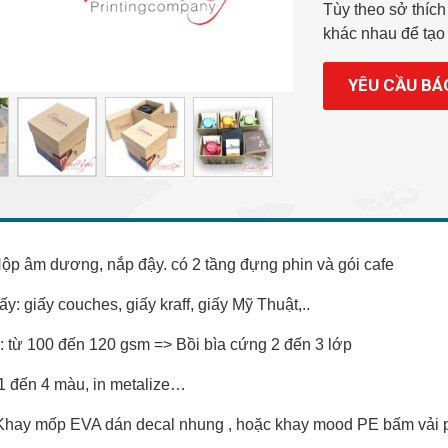
Tùy theo sở thíc
khác nhau để tạo 
YÊU CẦU BÁ
ộp âm dương, nắp đậy. có 2 tầng đựng phin và gói cafe
ấy: giấy couches, giấy kraff, giấy Mỹ Thuật,..
: từ 100 đến 120 gsm => Bồi bìa cứng 2 đến 3 lớp
ừ 1 đến 4 màu, in metalize…
Khay mốp EVA dán decal nhung , hoặc khay mood PE bấm vải 