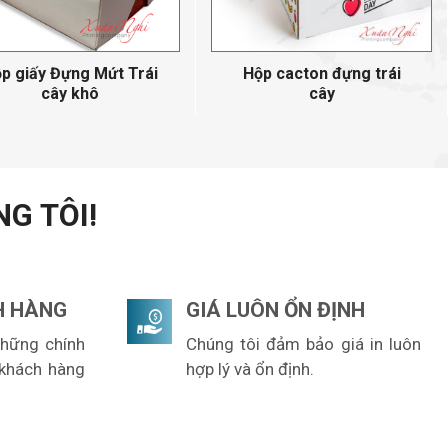
p giấy Đựng Mứt Trái
Hộp cacton đựng trái
cây khô
cây
G TÔI!
H HÀNG
GIÁ LUÔN ỔN ĐỊNH
những chính
Chúng tôi đảm bảo giá in luôn
 khách hàng
hợp lý và ổn định.