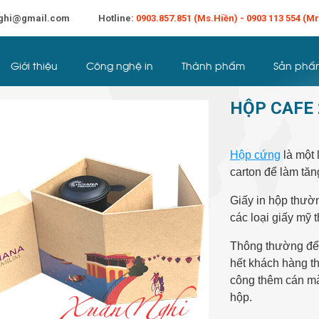
ghi@gmail.com
Hotline:
0903.857.851 (Ms.Hiền) - 0903 113 554 (M
Đăng Nhập
Liên Hệ
Giới thiệu
Công nghệ in
Thành phẩm
Sản phẩ
Khuyến mãi
HỘP CAFE 
Hộp cứng
là một 
carton để làm tă
Giấy in hộp thườn
các loại giấy mỹ t
Thông thường để
hết khách hàng th
công thêm cán màn
hộp.