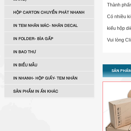
Thành phẩm
HỘP CARTON CHUYỂN PHÁT NHANH
Có nhiều k
IN TEM NHÃN MÁC- NHÃN DECAL
kiểu hộp d
IN FOLDER- BÌA GẤP
Vui lòng Cl
IN BAO THƯ
IN BIỂU MẪU
SẢN PHẨM
IN NHANH- HỘP GIẤY- TEM NHÃN
SẢN PHẨM IN ẤN KHÁC