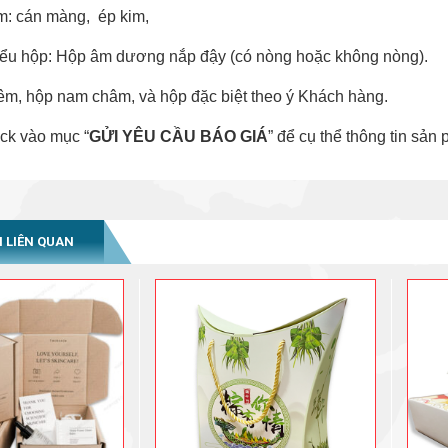
: cán màng, ép kim,
iểu hộp: Hộp âm dương nắp đậy (có nòng hoặc không nòng).
iêm, hộp nam châm, và hộp đặc biệt theo ý Khách hàng.
ick vào mục “
GỬI YÊU CẦU BÁO GIÁ
” để cụ thể thông tin sản
 LIÊN QUAN