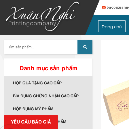
baobixuann
Đăng Ký
Trang chủ
Tài khoản
Tìm
kiếm:
Danh mục sản phẩm
HỘP QUÀ TẶNG CAO CẤP
BÌA ĐỰNG CHỨNG NHẬN CAO CẤP
HỘP ĐỰNG MỸ PHẨM
YÊU CẦU BÁO GIÁ
HỘP GIẤY ĐỰNG SẢN PHẨM