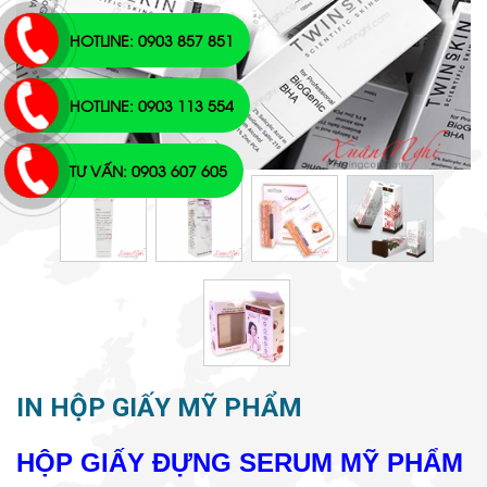
HOTLINE: 0903 857 851
HOTLINE: 0903 113 554
TƯ VẤN: 0903 607 605
IN HỘP GIẤY MỸ PHẨM
HỘP GIẤY ĐỰNG SERUM MỸ PHẨM