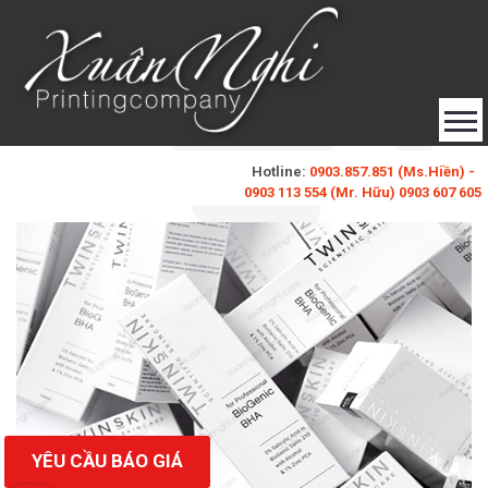
Hotline:
0903.857.851 (Ms.Hiền) -
0903 113 554 (Mr. Hữu) 0903 607 605
baobixuannghi@gmail.com
(Ms. Xuân Nghi)
Đăng Ký
Đăng Nhập
Liên Hệ
YÊU CẦU BÁO GIÁ