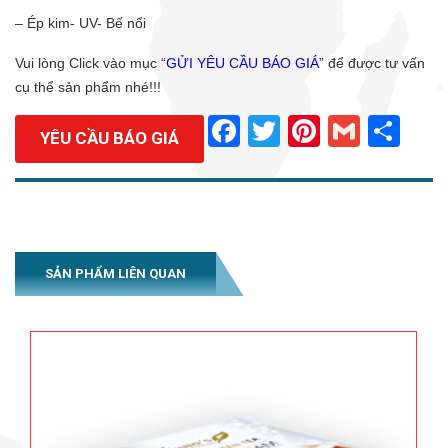
– Ép kim- UV- Bế nổi
Vui lòng Click vào mục “
GỬI YÊU CẦU BÁO GIÁ
” để được tư vấn
cụ thể sản phẩm nhé!!!
Facebook
Twitter
Pinterest
Gmail
Sha
YÊU CẦU BÁO GIÁ
SẢN PHẨM LIÊN QUAN