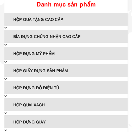
Danh mục sản phẩm
HỘP QUÀ TẶNG CAO CẤP
BÌA ĐỰNG CHỨNG NHẬN CAO CẤP
HỘP ĐỰNG MỸ PHẨM
HỘP GIẤY ĐỰNG SẢN PHẨM
HỘP ĐỰNG ĐỒ ĐIỆN TỬ
HỘP QUAI XÁCH
HỘP ĐỰNG GIÀY