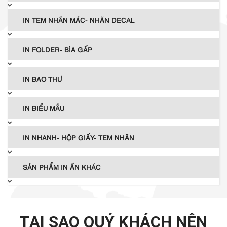
IN TEM NHÃN MÁC- NHÃN DECAL
IN FOLDER- BÌA GẤP
IN BAO THƯ
IN BIỂU MẪU
IN NHANH- HỘP GIẤY- TEM NHÃN
SẢN PHẨM IN ẤN KHÁC
TẠI SAO QUÝ KHÁCH NÊN