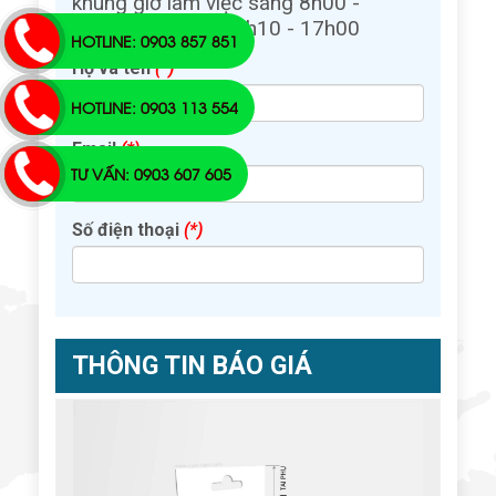
khung giờ làm việc sáng 8h00 -
12h00, chiều từ 13h10 - 17h00
HOTLINE: 0903 857 851
Họ và tên
(*)
HOTLINE: 0903 113 554
Email
(*)
TƯ VẤN: 0903 607 605
Số điện thoại
(*)
THÔNG TIN BÁO GIÁ