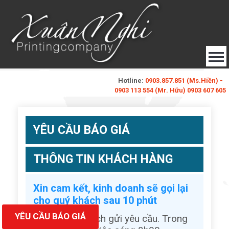
Hotline:
0903.857.851 (Ms.Hiền) -
0903 113 554 (Mr. Hữu) 0903 607 605
baobixuannghi@gmail.com
(Ms. Xuân Nghi)
Đăng Ký
Đăng Nhập
YÊU CẦU BÁO GIÁ
Liên Hệ
THÔNG TIN KHÁCH HÀNG
Xin cam kết, kinh doanh sẽ gọi lại
cho quý khách sau 10 phút
YÊU CẦU BÁO GIÁ
Từ lúc quý khách gửi yêu cầu. Trong