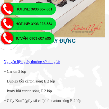
HOTLINE: 0903 857 851
HOTLINE: 0903 113 554
TƯ VẤN: 0903 607 605
HỘP CARTON KHAY ĐỰNG
Nguyên liệu giấy thường sử dụng là:
+ Carton 3 lớp
+ Duplex bồi carton sóng E 2 lớp
+ Ivory bồi carton sóng E 2 lớp
+ Giấy Kraff (giấy tái chế) bồi carton sóng E 2 lớp