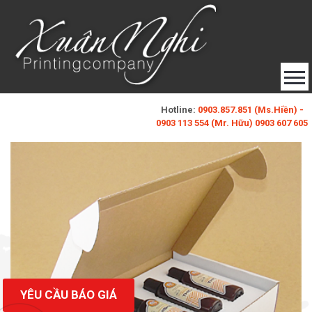
Hotline:
0903.857.851 (Ms.Hiền) -
0903 113 554 (Mr. Hữu) 0903 607 605
baobixuannghi@gmail.com
(Ms. Xuân Nghi)
Đăng Ký
Đăng Nhập
Liên Hệ
YÊU CẦU BÁO GIÁ