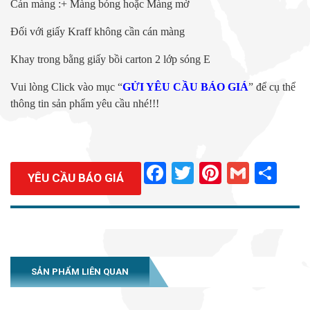
Cán màng :+ Màng bóng hoặc Màng mờ
Đối với giấy Kraff không cần cán màng
Khay trong bằng giấy bồi carton 2 lớp sóng E
Vui lòng Click vào mục “
GỬI YÊU CẦU BÁO GIÁ
” để cụ thể
thông tin sản phẩm yêu cầu nhé!!!
Facebook
Twitter
Pinterest
Gmail
Sha
YÊU CẦU BÁO GIÁ
SẢN PHẨM LIÊN QUAN