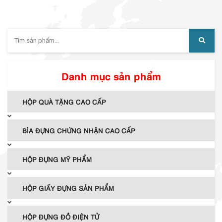
Tìm
kiếm:
Danh mục sản phẩm
HỘP QUÀ TẶNG CAO CẤP
BÌA ĐỰNG CHỨNG NHẬN CAO CẤP
HỘP ĐỰNG MỸ PHẨM
HỘP GIẤY ĐỰNG SẢN PHẨM
HỘP ĐỰNG ĐỒ ĐIỆN TỬ