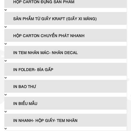
HỘP CARTON ĐỰNG SẢN PHẨM
SẢN PHẨM TỪ GIẤY KRAFT (GIẤY XI MĂNG)
HỘP CARTON CHUYỂN PHÁT NHANH
IN TEM NHÃN MÁC- NHÃN DECAL
IN FOLDER- BÌA GẤP
IN BAO THƯ
IN BIỂU MẪU
IN NHANH- HỘP GIẤY- TEM NHÃN