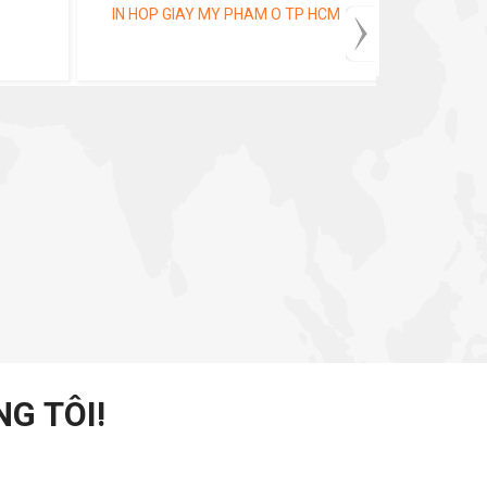
IN HOP GIAY MY PHAM O TP HCM
PHÂN BIỆT
G TÔI!