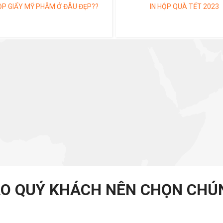
ỘP GIẤY MỸ PHẪM Ở ĐÂU ĐẸP??
IN HỘP QUÀ TẾT 2023
AO QUÝ KHÁCH NÊN CHỌN CHÚN