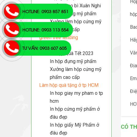
Hộp
Xưởng bao bì Xuân Nghi
HOTLINE: 0903 857 851
In hộp đựng mỹ phẩm
hộp
Xưởng làm hộp cứng mỹ
Bao
HOTLINE: 0903 113 554
phẩm cao cấp
green tree lending
Hãy
Khuyến mãi
TƯ VẤN: 0903 607 605
Văn
In Hộp Quà Tết 2023
In hộp đựng mỹ phẩm
Địa
Xưởng làm hộp cứng mỹ
phẩm cao cấp
Ema
Làm hộp quà tặng ở tp HCM
Điệ
In hop giay my pham o tp
hcm
HO
In hộp cứng mỹ phẩm ở
đâu đẹp
In hộp giấy Mỹ Phẩm ở
CÓ TH
đâu đẹp