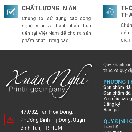
CHẤT LƯỢNG IN ẤN
TH
TH
Chúng tôi sử dụng các công
Chún
nghệ in ấn và thành phẩm tiên
đến 
tiến tại Việt Nam để cho ra sản
gian
phẩm chất lượng cao
Quý khách xin
thức và quy đị
PHƯƠNG T
Sản phẩm đã 
Sản phẩm đã
Yêu cầu báo g
Đăng ký
Báo giá
479/32, Tân Hòa Đông,
Phường Bình Trị Đông, Quận
QUY ĐỊNH 
Liên hệ
Bình Tân, TP. HCM