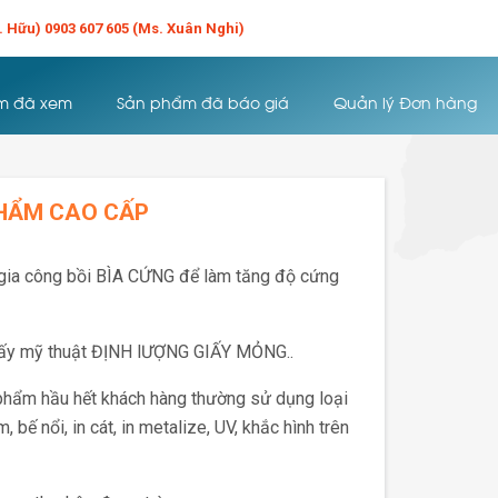
r. Hữu) 0903 607 605 (Ms. Xuân Nghi)
m đã xem
Sản phẩm đã báo giá
Quản lý Đơn hàng
HẨM CAO CẤP
gia công bồi BÌA CỨNG để làm tăng độ cứng
giấy mỹ thuật ĐỊNH lƯỢNG GIẤY MỎNG..
hẩm hầu hết khách hàng thường sử dụng loại
bế nổi, in cát, in metalize, UV, khắc hình trên