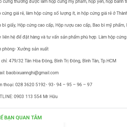
 cứng thường được làm hộp cứng mỹ phẩm, hộp yến, hộp bánh tru
 cứng giá rẻ, làm hộp cứng số lượng ít, in hộp cứng giá rẻ ở Th
 bì giấy, Hộp cứng cao cấp, Hộp rượu cao cấp, Bao bì mỹ phẩm,
 liên hệ để đặt hàng và tư vấn sản phẩm phù hợp. Làm hộp cứng s
 phòng- Xưởng sản xuất
 chỉ: 479/32 Tân Hòa Đông, Bình Trị Đông, Bình Tân, Tp.HCM
il: baobixuannghi@gmail.com
n thoại: 028 3620 5192- 93- 94 – 95 – 96 – 97
TLINE: 0903 113 554 Mr Hữu
Ể BẠN QUAN TÂM