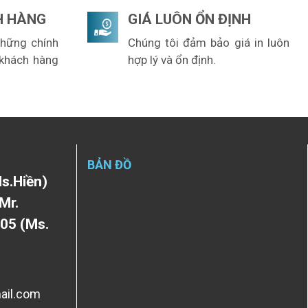
H HÀNG
GIÁ LUÔN ỔN ĐỊNH
những chính
Chúng tôi đảm bảo giá in luôn
 khách hàng
hợp lý và ổn định.
BẢN ĐỒ
s.Hiền)
Mr.
05 (Ms.
ail.com