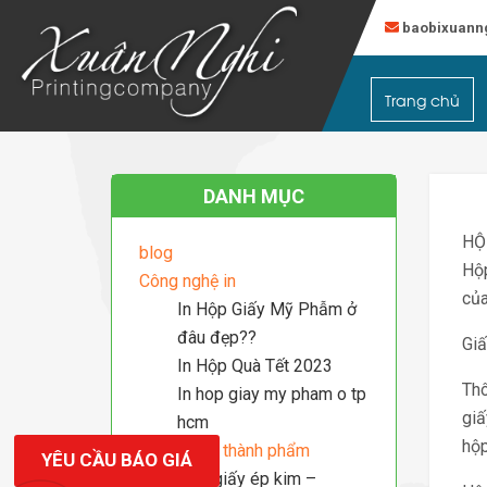
baobixuann
Đăng Ký
Trang chủ
Tài khoản
DANH MỤC
HỘ
blog
Hộp
Công nghệ in
của
In Hộp Giấy Mỹ Phẫm ở
đâu đẹp??
Giấ
In Hộp Quà Tết 2023
Thô
In hop giay my pham o tp
giấ
hcm
hộp
Công nghệ thành phẩm
YÊU CẦU BÁO GIÁ
Hộp giấy ép kim –