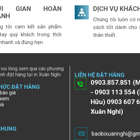
ỜI GIAN HOÀN
DỊCH VỤ KHÁC
ÀNH
Chúng tôi luôn có 
g tôi cam kết sản phẩm
sách tốt dành cho
tay quý khách trong thời
thân thiết.
 nhanh và đúng hẹn.
 vui lòng xem qua các phương
nh đặt hàng tại in Xuân Nghi
LIÊN HỆ ĐẶT HÀNG
0903.857.851 (M
HỨC ĐẶT HÀNG
- 0903 113 554 (
báo giá
 xem
Hữu) 0903 607 6
iá
Xuân Nghi)
CHUNG
baobixuannghi@gm