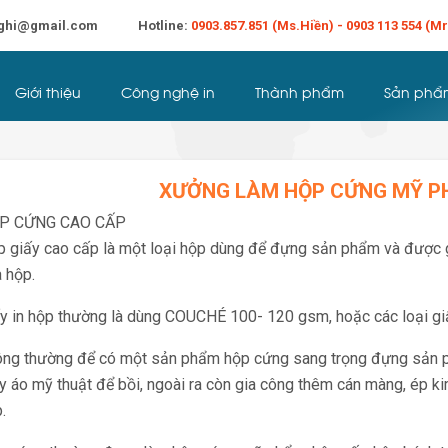
ghi@gmail.com
Hotline:
0903.857.851 (Ms.Hiền) - 0903 113 554 (M
Đăng Nhập
Liên Hệ
Giới thiệu
Công nghệ in
Thành phẩm
Sản phẩ
Khuyến mãi
XƯỞNG LÀM HỘP CỨNG MỸ P
P CỨNG CAO CẤP
 giấy cao cấp là một loại hộp dùng để đựng sản phẩm và được 
 hộp.
y in hộp thường là dùng COUCHÉ 100- 120 gsm, hoặc các loại 
ng thường để có một sản phẩm hộp cứng sang trọng đựng sản p
y áo mỹ thuật để bồi, ngoài ra còn gia công thêm cán màng, ép kim, 
.