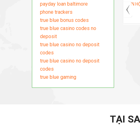
payday loan baltimore
N LẺ VÀ HÓA
IN TÚI GIẤY TÁI CHẾ Ở TP HCM
IN H
phone trackers
true blue bonus codes
true blue casino codes no
deposit
true blue casino no deposit
codes
true blue casino no deposit
codes
true blue gaming
TẠI S