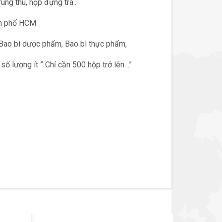
ng thu, hộp đựng trà..
ành phố HCM
 Bao bì dược phẩm, Bao bì thực phẩm,
ố lượng ít ” Chỉ cần 500 hộp trở lên…”