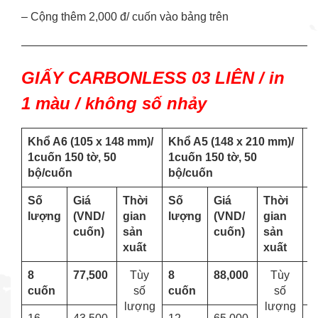
– Cộng thêm 2,000 đ/ cuốn vào bảng trên
——————————————————————————
GIẤY CARBONLESS 03 LIÊN / in
1 màu / không số nhảy
Khổ A6 (105 x 148 mm)/
Khổ A5 (148 x 210 mm)/
K
1cuốn 150 tờ, 50
1cuốn 150 tờ, 50
1
bộ/cuốn
bộ/cuốn
Số
Giá
Thời
Số
Giá
Thời
S
lượng
(VND/
gian
lượng
(VND/
gian
l
cuốn)
sản
cuốn)
sản
xuất
xuất
8
77,500
Tùy
8
88,000
Tùy
8
cuốn
số
cuốn
số
lượng
lượng