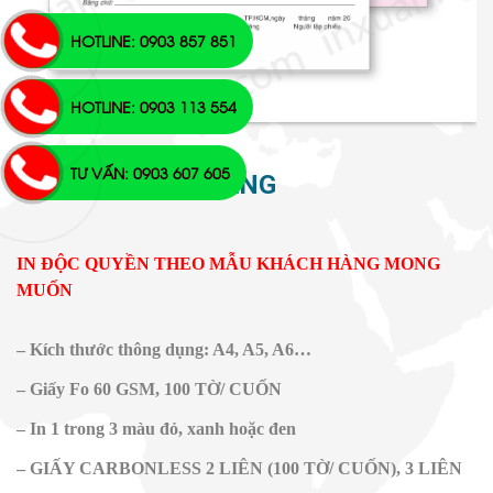
HOTLINE: 0903 857 851
HOTLINE: 0903 113 554
TƯ VẤN: 0903 607 605
IN PHIẾU GIAO HÀNG
IN ĐỘC QUYỀN THEO MẪU KHÁCH HÀNG MONG
MUỐN
– Kích thước thông dụng: A4, A5, A6…
– Giấy Fo 60 GSM, 100 TỜ/ CUỐN
– In 1 trong 3 màu đỏ, xanh hoặc đen
– GIẤY CARBONLESS 2 LIÊN (100 TỜ/ CUỐN), 3 LIÊN