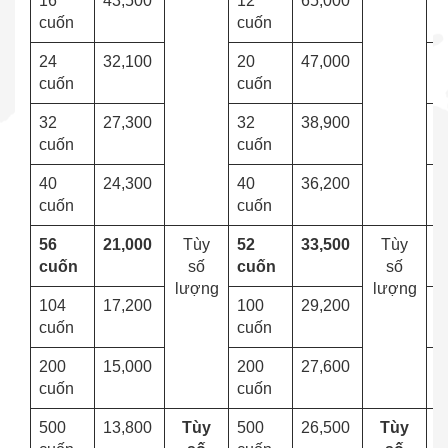
16
43,500
12
65,000
1
cuốn
cuốn
24
32,100
20
47,000
2
cuốn
cuốn
32
27,300
32
38,900
3
cuốn
cuốn
40
24,300
40
36,200
4
cuốn
cuốn
56
21,000
Tùy
52
33,500
Tùy
5
cuốn
số
cuốn
số
c
lượng
lượng
104
17,200
100
29,200
1
cuốn
cuốn
c
200
15,000
200
27,600
2
cuốn
cuốn
c
500
13,800
Tùy
500
26,500
Tùy
5