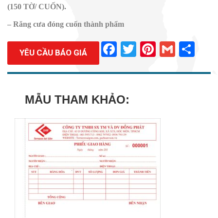
(150 TỜ/ CUỐN).
– Răng cưa đóng cuốn thành phẩm
Facebook
Twitter
Pinterest
Gmail
Sha
YÊU CẦU BÁO GIÁ
MẪU THAM KHẢO: