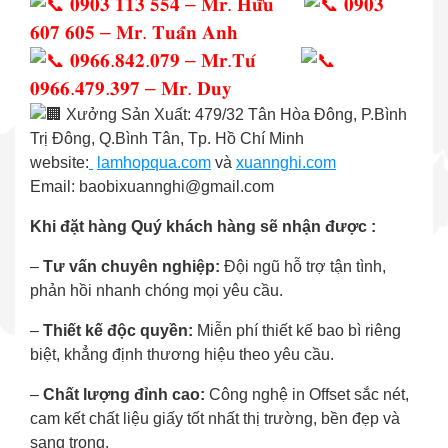
𝟎𝟗𝟎𝟑 𝟏𝟏𝟑 𝟓𝟓𝟒 – 𝐌𝐫. 𝐇𝐮̛̃𝐮
𝟎𝟗𝟎𝟑
𝟔𝟎𝟕 𝟔𝟎𝟓 – 𝐌𝐫. 𝐓𝐮𝐚̂́𝐧 𝐀𝐧𝐡
𝟎𝟗𝟔𝟔.𝟖𝟒𝟐.𝟎𝟕𝟗 – 𝐌𝐫.𝐓𝐮́
𝟎𝟗𝟔𝟔.𝟒𝟕𝟗.𝟑𝟗𝟕 – 𝐌𝐫. 𝐃𝐮𝐲
Xưởng Sản Xuất: 479/32 Tân Hòa Đông, P.Bình
Trị Đông, Q.Bình Tân, Tp. Hồ Chí Minh
website:
lamhopqua.com
và
xuannghi.com
Email: baobixuannghi@gmail.com
Khi đặt hàng Quý khách hàng sẽ nhận được :
–
Tư vấn chuyên nghiệp:
Đội ngũ hỗ trợ tận tình,
phản hồi nhanh chóng mọi yêu cầu.
–
Thiết kế độc quyền:
Miễn phí thiết kế bao bì riêng
biệt, khẳng định thương hiệu theo yêu cầu.
–
Chất lượng đỉnh cao:
Công nghệ in Offset sắc nét,
cam kết chất liệu giấy tốt nhất thị trường, bền đẹp và
sang trọng.