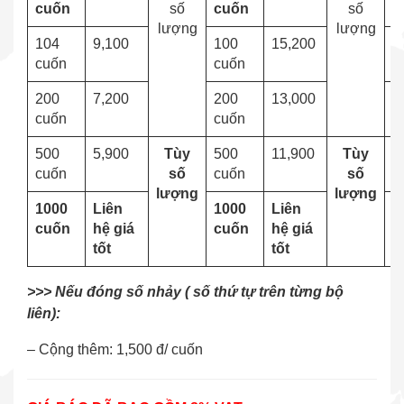
cuốn
số
cuốn
số
c
lượng
lượng
104
9,100
100
15,200
1
cuốn
cuốn
c
200
7,200
200
13,000
2
cuốn
cuốn
c
500
5,900
Tùy
500
11,900
Tùy
5
cuốn
số
cuốn
số
c
lượng
lượng
1000
Liên
1000
Liên
1
cuốn
hệ giá
cuốn
hệ giá
c
tốt
tốt
>>> Nếu đóng số nhảy ( số thứ tự trên từng bộ
liên):
– Cộng thêm: 1,500 đ/ cuốn