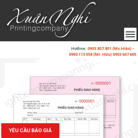
Hotline:
0903.857.851 (Ms.Hiền) -
0903 113 554 (Mr. Hữu) 0903 607 605
baobixuannghi@gmail.com
(Ms. Xuân Nghi)
Đăng Ký
Đăng Nhập
Liên Hệ
YÊU CẦU BÁO GIÁ