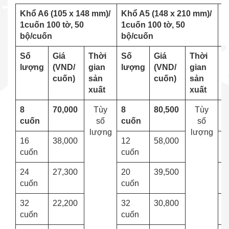
Khổ A6 (105 x 148 mm)/
Khổ A5 (148 x 210 mm)/
K
1cuốn 100 tờ, 50
1cuốn 100 tờ, 50
1
bộ/cuốn
bộ/cuốn
b
Số
Giá
Thời
Số
Giá
Thời
S
lượng
(VND/
gian
lượng
(VND/
gian
l
cuốn)
sản
cuốn)
sản
xuất
xuất
8
70,000
Tùy
8
80,500
Tùy
8
cuốn
số
cuốn
số
lượng
lượng
16
38,000
12
58,000
1
cuốn
cuốn
24
27,300
20
39,500
2
cuốn
cuốn
32
22,200
32
30,800
3
cuốn
cuốn