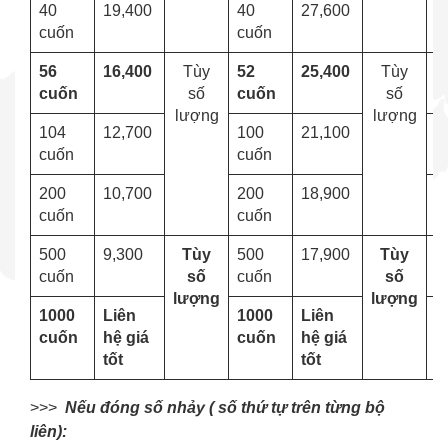
40
19,400
40
27,600
4
cuốn
cuốn
56
16,400
Tùy
52
25,400
Tùy
5
cuốn
số
cuốn
số
c
lượng
lượng
104
12,700
100
21,100
1
cuốn
cuốn
c
200
10,700
200
18,900
2
cuốn
cuốn
c
500
9,300
Tùy
500
17,900
Tùy
5
cuốn
số
cuốn
số
c
lượng
lượng
1000
Liên
1000
Liên
1
cuốn
hệ giá
cuốn
hệ giá
c
tốt
tốt
>>>
Nếu đóng số nhảy ( số thứ tự trên từng bộ
liên):