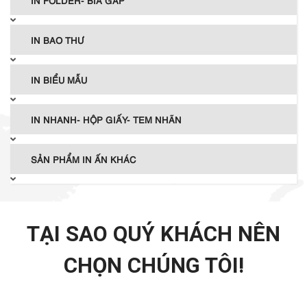
IN BAO THƯ
IN BIỂU MẪU
IN NHANH- HỘP GIẤY- TEM NHÃN
SẢN PHẨM IN ẤN KHÁC
TẠI SAO QUÝ KHÁCH NÊN
CHỌN CHÚNG TÔI!