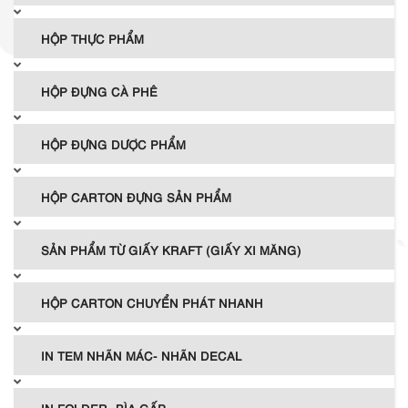
HỘP THỰC PHẨM
HỘP ĐỰNG CÀ PHÊ
HỘP ĐỰNG DƯỢC PHẨM
HỘP CARTON ĐỰNG SẢN PHẨM
SẢN PHẨM TỪ GIẤY KRAFT (GIẤY XI MĂNG)
HỘP CARTON CHUYỂN PHÁT NHANH
IN TEM NHÃN MÁC- NHÃN DECAL
IN FOLDER- BÌA GẤP