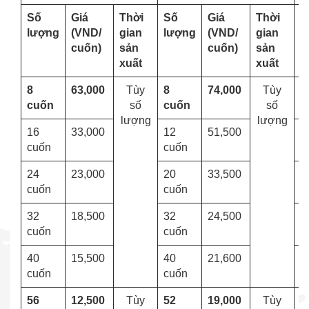
Số
Giá
Thời
Số
Giá
Thời
S
lượng
(VND/
gian
lượng
(VND/
gian
l
cuốn)
sản
cuốn)
sản
xuất
xuất
8
63,000
Tùy
8
74,000
Tùy
8
cuốn
số
cuốn
số
lượng
lượng
16
33,000
12
51,500
1
cuốn
cuốn
24
23,000
20
33,500
2
cuốn
cuốn
32
18,500
32
24,500
3
cuốn
cuốn
40
15,500
40
21,600
4
cuốn
cuốn
56
12,500
Tùy
52
19,000
Tùy
5